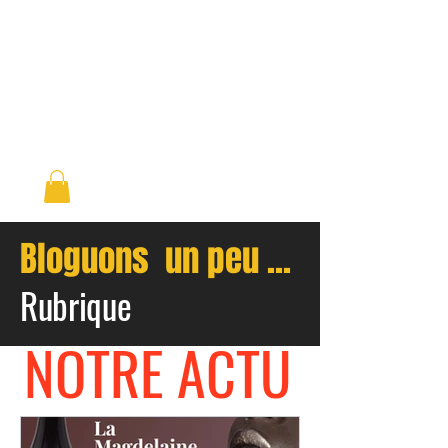
Domaine Les
Charmettes
Route de Florensac,
34340, Marseillan
Hérault, France
Bloguons un peu ...
Rubrique
NOTRE ACTU