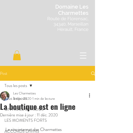
Domaine Les
Charmettes
Route de Florensac,
34340, Marseillan
Hérault, France
Post
Tous les posts
Les Charmettes
Tous les posts
3 déc. 2020
1 min de lecture
La boutique est en ligne
ON PARLE DE NOUS
Dernière mise à jour :
11 déc. 2020
LES MOMENTS FORTS
Le site internet des Charmettes 
ACCORDS DIVINS