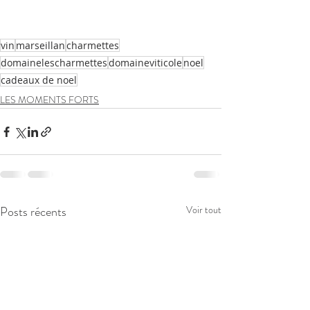
vin
marseillan
charmettes
domainelescharmettes
domaineviticole
noel
cadeaux de noel
LES MOMENTS FORTS
Posts récents
Voir tout