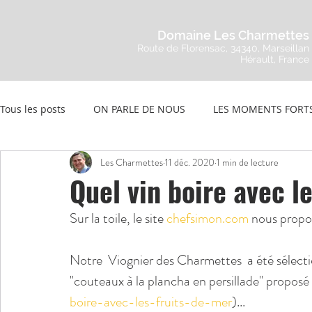
Domaine Les Charmettes
Route de Florensac, 34340, Marseillan
Hérault, France
Tous les posts
ON PARLE DE NOUS
LES MOMENTS FORT
Les Charmettes
11 déc. 2020
1 min de lecture
Quel vin boire avec l
Sur la toile, le site 
chefsimon.com
 nous propos
Notre  Viognier des Charmettes  a été sélection
"couteaux à la plancha en persillade" proposé p
boire-avec-les-fruits-de-mer
)...