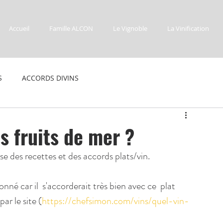
Accueil
Famille ALCON
Le Vignoble
La Vinification
S
ACCORDS DIVINS
es fruits de mer ?
e des recettes et des accords plats/vin.
né car il  s'accorderait très bien avec ce  plat 
ar le site (
https://chefsimon.com/vins/quel-vin-