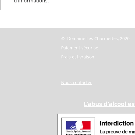
d'informations.
Un bel article sur le viognier
Chili con ca
des Charmettes dans le
des Charmet
magazine version femina
© Domaine Les Charmettes, 2020
Paiement sécurisé
Frais et livraison
Nous contacter
L'abus d'alcool 