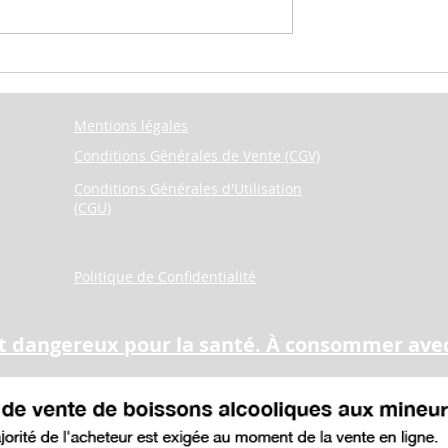
rne & Magdelaine
Article Midi Libre paru le
tes
04/09/21
Mentions légales
Conditions Générales de Vente (CGV)
Conditions Générales d'Utilisation
(CGU)
Politique de Confidentialité
est dangereux pour la santé. À consommer av