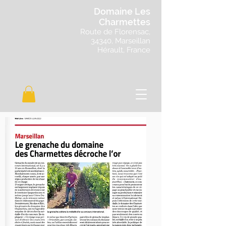
Domaine Les
Charmettes
Route de Florensac,
34340, Marseillan
Hérault, France