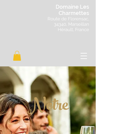
Domaine Les
Charmettes
Route de Florensac,
34340, Marseillan
Hérault, France
Notre