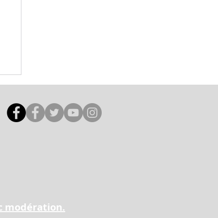
1
ec modération.